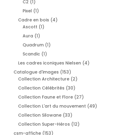
1
C2
1
produit
1
Pixel
1
produit
4
Cadre en bois
4
1
produits
Ascott
1
produit
1
Aura
1
produit
1
Quadrum
1
produit
1
Scandic
1
produit
4
Les cadres iconiques Nielsen
4
produits
153
Catalogue d'images
153
produits
2
Collection Architecture
2
produits
30
Collection Célébrités
30
produits
27
Collection Faune et Flore
27
produits
49
Collection L'art du mouvement
49
produits
33
Collection Silowane
33
produits
12
Collection Super-Héros
12
produits
153
csm-affiche
153