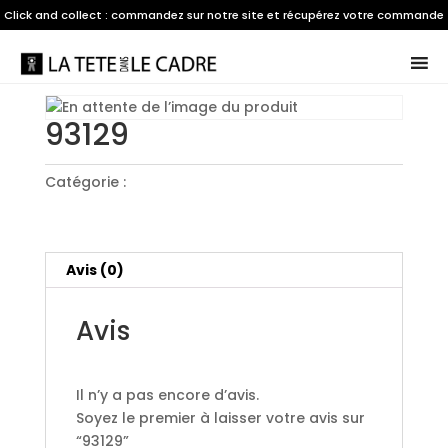
Click and collect : commandez sur notre site et récupérez votre commande
dans notre boutique à Saint-Berthevin
Accueil
/
Cadre sur mesure
/ 93129
93129
Catégorie :
Cadre sur mesure
Avis (0)
Avis
Il n’y a pas encore d’avis.
Soyez le premier à laisser votre avis sur
“93129”