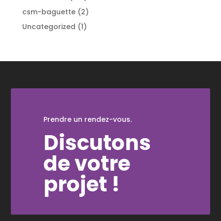
produits
2
csm-baguette
2
produits
1
Uncategorized
1
produit
Prendre un rendez-vous.
Discutons
de votre
projet !